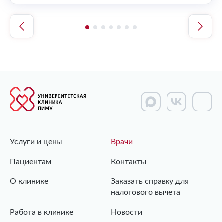
ету и
диагн
де
туале
профе
ся,
Марин
-медс
превр
вного
брига
обсле
Вам
руков
стаци
очень
приго
И реб
чужой
или л
Услуги и цены
Врачи
столь
разум
Пациентам
Контакты
детей
игров
О клинике
Заказать справку для
для п
налогового вычета
Процв
отдел
Работа в клинике
Новости