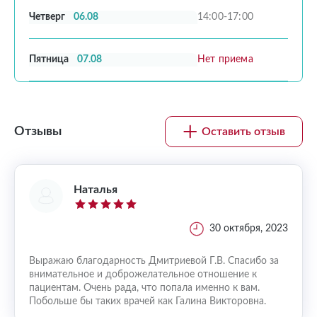
Четверг
06.08
14:00-17:00
Пятница
07.08
Нет приема
Отзывы
Оставить отзыв
Наталья
, 2026
30 октября, 2023
Выражаю благодарность Дмитриевой Г.В. Спасибо за
СПАСИ
а
внимательное и доброжелательное отношение к
Дмитр
 к
пациентам. Очень рада, что попала именно к вам.
консу
Побольше бы таких врачей как Галина Викторовна.
дочей
им
помог