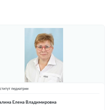
титут педиатрии
лина Елена Владимировна