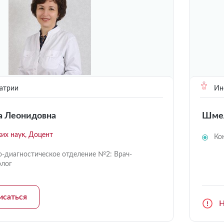
атрии
Инс
 Леонидовна
Шмел
их наук, Доцент
Ко
о-диагностическое отделение №2: Врач-
олог
исаться
Н