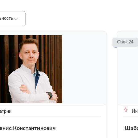
ьность
Стаж 24
атрии
Инс
енис Константинович
Шаба