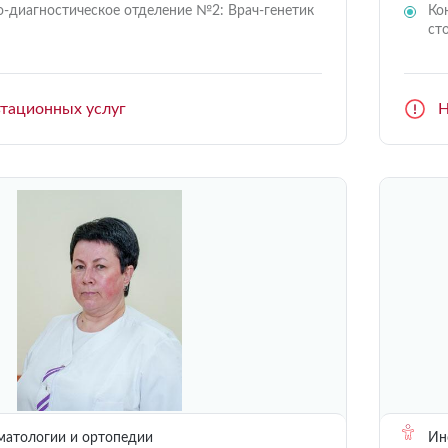
о-диагностическое отделение №2: Врач-генетик
Ко
ст
ьтационных услуг
Н
матологии и ортопедии
Инс