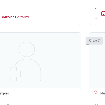
ьтационных услуг
Стаж 7
атрии
Инс