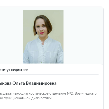
титут педиатрии
кова Ольга Владимировна
нсультативно-диагностическое отделение №2: Врач-педиатр,
ач функциональной диагностики