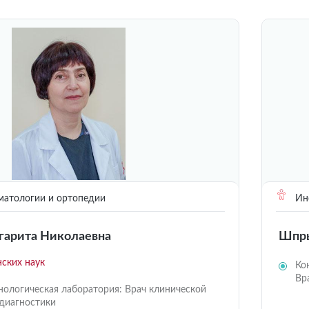
матологии и ортопедии
Инс
арита Николаевна
Шпры
ских наук
Ко
Вр
ологическая лаборатория: Врач клинической
диагностики