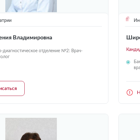
атрии
Инс
ения Владимировна
Широ
Канди
о-диагностическое отделение №2: Врач-
голог
Ба
вр
исаться
Н