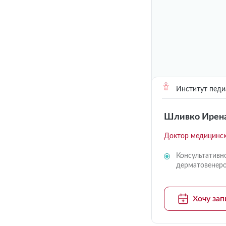
Институт педи
Шливко Ирена
Доктор медицинск
Консультативн
дерматовенер
Хочу зап