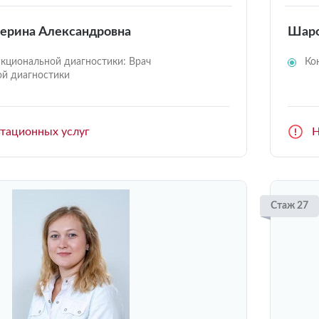
ерина Александровна
Шаро
кциональной диагностики: Врач
Ко
й диагностики
ьтационных услуг
Н
Стаж 27