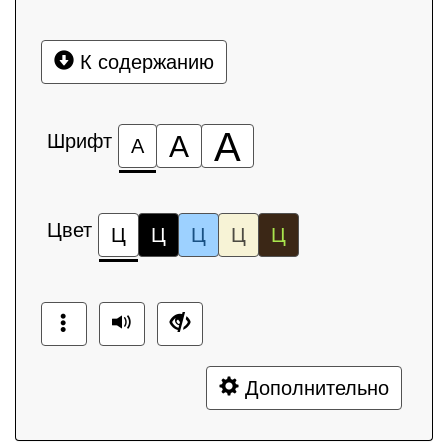
К содержанию
А
Шрифт
А
А
Цвет
Ц
Ц
Ц
Ц
Ц
Дополнительно