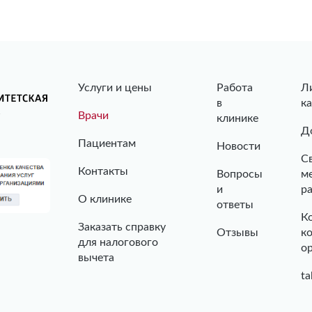
Услуги и цены
Работа
Л
в
к
Врачи
клинике
Д
Пациентам
Новости
С
Контакты
Вопросы
м
и
р
О клинике
ответы
К
Заказать справку
Отзывы
к
для налогового
о
вычета
ta