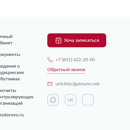
ичный
Хочу записаться
абинет
окументы
+7 (831) 422-20-00
ведения о
Обратный звонок
едицинских
аботниках
uniclinic@pimunn.net
онтакты
онтролирующих
рганизаций
kzdorovo.ru