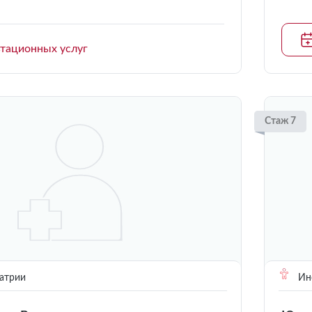
ьтационных услуг
Стаж 7
атрии
Инс