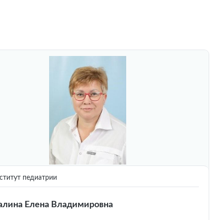
титут педиатрии
лина Елена Владимировна