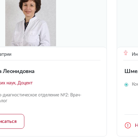
атрии
Инс
 Леонидовна
Шмел
их наук, Доцент
Ко
о-диагностическое отделение №2: Врач-
олог
исаться
Н