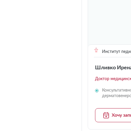
Институт педи
Шливко Ирена
Доктор медицинск
Консультативн
дерматовенер
Хочу зап