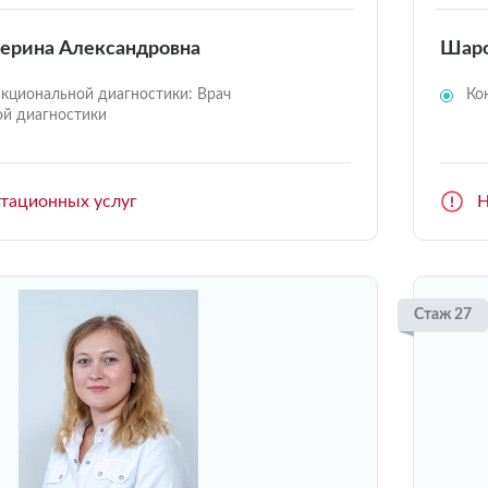
ерина Александровна
Шаро
кциональной диагностики: Врач
Ко
й диагностики
ьтационных услуг
Н
Стаж 27