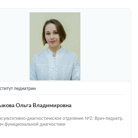
титут педиатрии
кова Ольга Владимировна
нсультативно-диагностическое отделение №2: Врач-педиатр,
ач функциональной диагностики