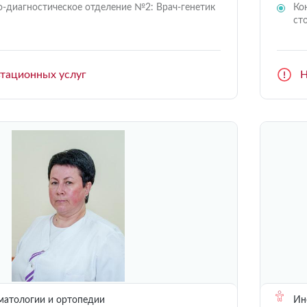
о-диагностическое отделение №2: Врач-генетик
Ко
ст
ьтационных услуг
Н
матологии и ортопедии
Инс