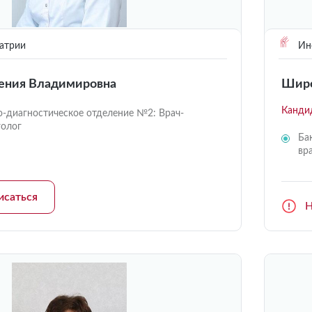
атрии
Инс
ения Владимировна
Широ
Канди
о-диагностическое отделение №2: Врач-
голог
Ба
вр
исаться
Н