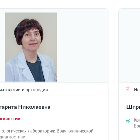
матологии и ортопедии
Инс
арита Николаевна
Шпры
ских наук
Ко
Вр
ологическая лаборатория: Врач клинической
диагностики