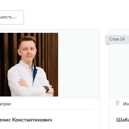
ьность
Стаж 24
атрии
Инс
енис Константинович
Шаба