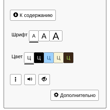
К содержанию
А
Шрифт
А
А
Цвет
Ц
Ц
Ц
Ц
Ц
Дополнительно