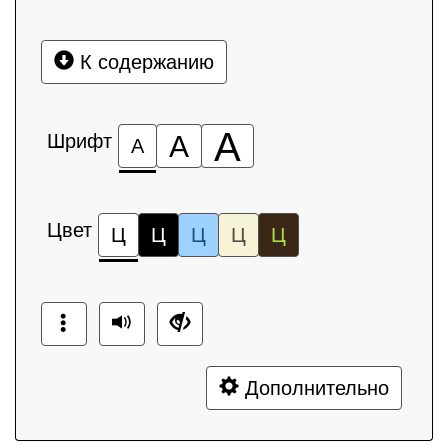
К содержанию
А
Шрифт
А
А
Цвет
Ц
Ц
Ц
Ц
Ц
Дополнительно