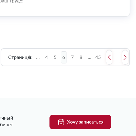
аш труд!!!
Страницы:
1
...
4
5
6
7
8
...
45
ичный
Хочу записаться
абинет