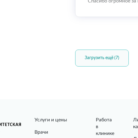
Спасибо огромное за в
Загрузить ещё (7)
Услуги и цены
Работа
Л
в
к
Врачи
клинике