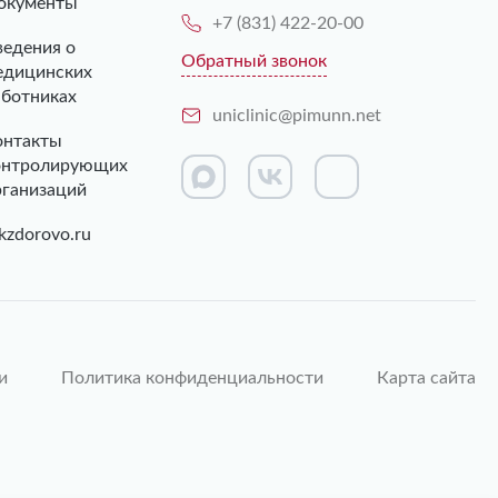
окументы
+7 (831) 422-20-00
ведения о
Обратный звонок
едицинских
аботниках
uniclinic@pimunn.net
онтакты
онтролирующих
рганизаций
kzdorovo.ru
и
Политика конфиденциальности
Карта сайта