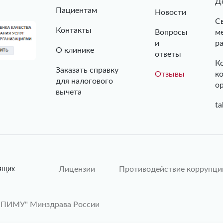
Д
Пациентам
Новости
С
Контакты
Вопросы
м
и
р
О клинике
ответы
К
Заказать справку
Отзывы
к
для налогового
о
вычета
ta
Лицензии
Противодействие коррупци
ящих
"ПИМУ" Минздрава России