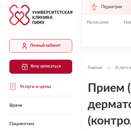
Педиатрия
Расписание
Нов
Личный кабинет
Хочу записаться
Главная
Услуги 
Прием (
Услуги и цены
дермат
Врачи
(контро
Пациентам