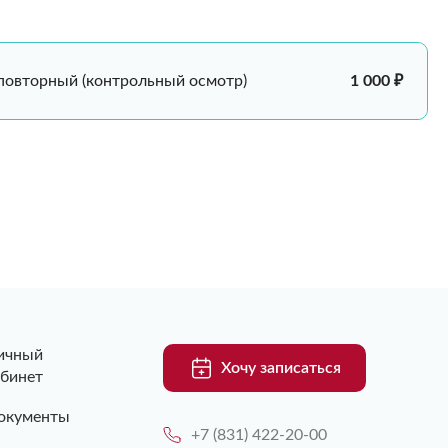
 повторный (контрольный осмотр)
1 000 ₽
ичный
Хочу записаться
абинет
окументы
+7 (831) 422-20-00