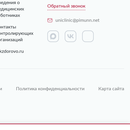
ведения о
Обратный звонок
едицинских
аботниках
uniclinic@pimunn.net
онтакты
онтролирующих
рганизаций
kzdorovo.ru
и
Политика конфиденциальности
Карта сайта