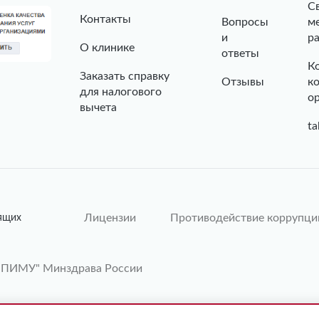
С
Контакты
Вопросы
м
и
р
О клинике
ответы
К
Заказать справку
Отзывы
к
для налогового
о
вычета
ta
Лицензии
Противодействие коррупци
ящих
"ПИМУ" Минздрава России