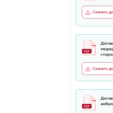
Скачать д
Догов
медици
сторо
Скачать д
Догов
амбула