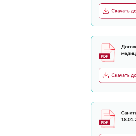
Скачать д
Догов
медици
Скачать д
Санит
18.01.