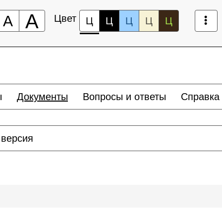
А
А
Цвет
Ц
Ц
Ц
Ц
Ц
ы
Документы
Вопросы и ответы
Справка
 версия