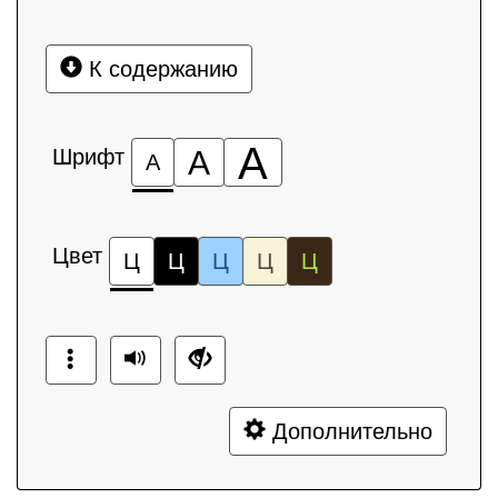
К содержанию
А
Шрифт
А
А
Цвет
Ц
Ц
Ц
Ц
Ц
Дополнительно