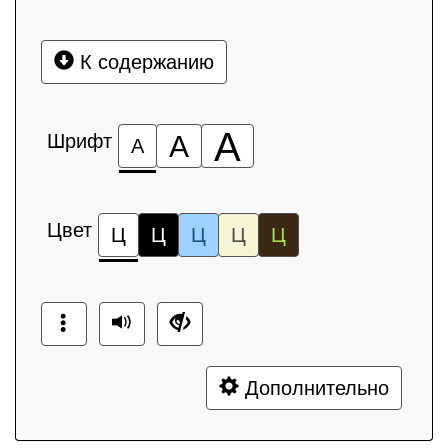
К содержанию
А
Шрифт
А
А
Цвет
Ц
Ц
Ц
Ц
Ц
Дополнительно