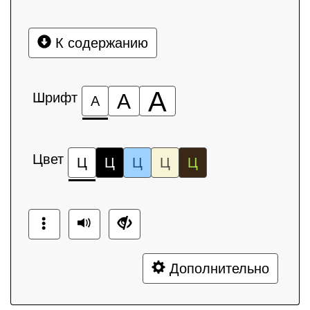
К содержанию
А
Шрифт
А
А
Цвет
Ц
Ц
Ц
Ц
Ц
Дополнительно