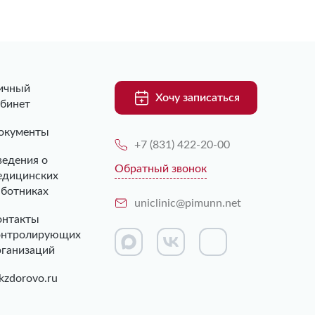
ичный
Хочу записаться
абинет
окументы
+7 (831) 422-20-00
ведения о
Обратный звонок
едицинских
аботниках
uniclinic@pimunn.net
онтакты
онтролирующих
рганизаций
kzdorovo.ru