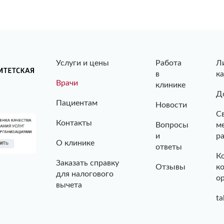
Услуги и цены
Работа
Л
в
к
Врачи
клинике
Д
Пациентам
Новости
С
Контакты
Вопросы
м
и
р
О клинике
ответы
К
Заказать справку
Отзывы
к
для налогового
о
вычета
ta