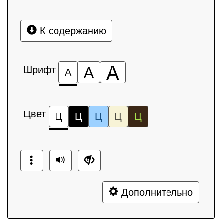
К содержанию
А
Шрифт
А
А
Цвет
Ц
Ц
Ц
Ц
Ц
Дополнительно