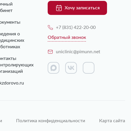
ичный
Хочу записаться
абинет
окументы
+7 (831) 422-20-00
ведения о
Обратный звонок
едицинских
аботниках
uniclinic@pimunn.net
онтакты
онтролирующих
рганизаций
kzdorovo.ru
и
Политика конфиденциальности
Карта сайта