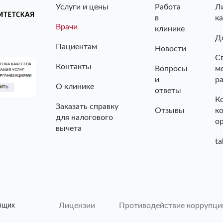
Услуги и цены
Работа
Л
в
к
Врачи
клинике
Д
Пациентам
Новости
С
Контакты
Вопросы
м
и
р
О клинике
ответы
К
Заказать справку
Отзывы
к
для налогового
о
вычета
ta
Лицензии
Противодействие коррупци
ящих