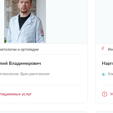
матологии и ортопедии
Инс
лий Владимирович
Нарг
тгенологии: Врач-рентгенолог
Кл
ьтационных услуг
Н