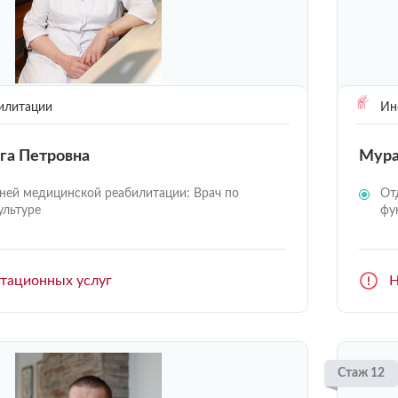
илитации
Инс
га Петровна
Мура
ней медицинской реабилитации: Врач по
От
ультуре
фу
ьтационных услуг
Н
Стаж 12