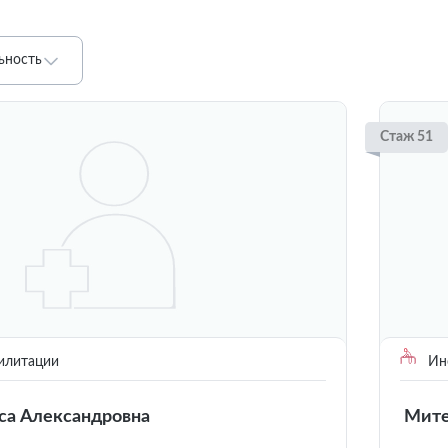
ьность
Стаж 51
илитации
Инс
са Александровна
Мите