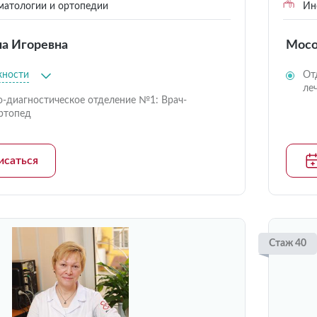
матологии и ортопедии
Инс
на Игоревна
Мосо
жности
От
ле
о-диагностическое отделение №1: Врач-
ртопед
исаться
Стаж 40