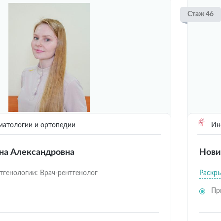
Стаж 46
матологии и ортопедии
Инс
на Александровна
Нови
тгенологии: Врач-рентгенолог
Раскр
Пр