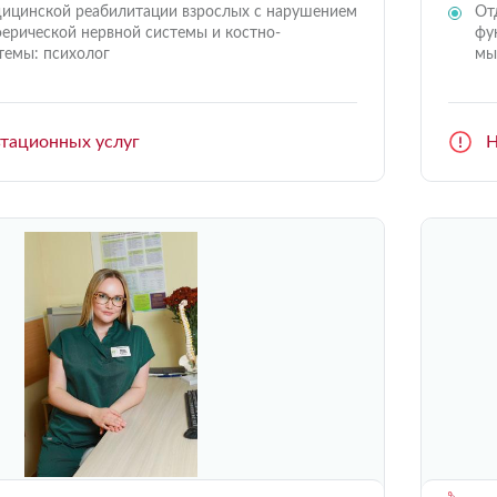
ицинской реабилитации взрослых с нарушением
От
ерической нервной системы и костно-
фу
емы: психолог
мы
ьтационных услуг
Н