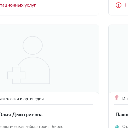
ьтационных услуг
Н
матологии и ортопедии
Инс
Юлия Дмитриевна
Пахо
ологическая лаборатория: Биолог
От