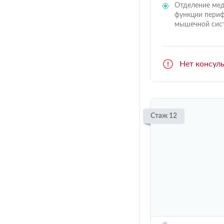
Отделение мед
функции периф
мышечной сист
Нет консул
Стаж 12