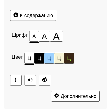
К содержанию
А
Шрифт
А
А
Цвет
Ц
Ц
Ц
Ц
Ц
Дополнительно