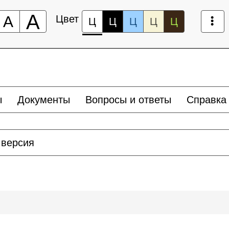
А
А
Цвет
Ц
Ц
Ц
Ц
Ц
ы
Документы
Вопросы и ответы
Справка
 версия