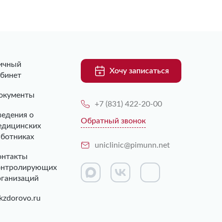
ичный
Хочу записаться
абинет
окументы
+7 (831) 422-20-00
ведения о
Обратный звонок
едицинских
аботниках
uniclinic@pimunn.net
онтакты
онтролирующих
рганизаций
kzdorovo.ru