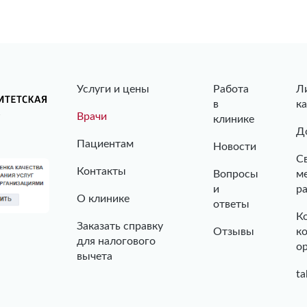
Услуги и цены
Работа
Л
в
к
Врачи
клинике
Д
Пациентам
Новости
С
Контакты
Вопросы
м
и
р
О клинике
ответы
К
Заказать справку
Отзывы
к
для налогового
о
вычета
ta