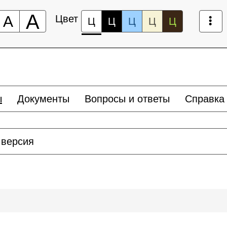
А
А
Цвет
Ц
Ц
Ц
Ц
Ц
ы
Документы
Вопросы и ответы
Справка
 версия