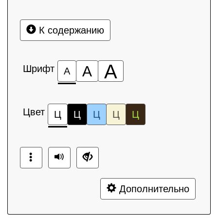
К содержанию
А
Шрифт
А
А
Цвет
Ц
Ц
Ц
Ц
Ц
Дополнительно