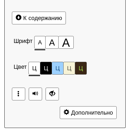
К содержанию
А
Шрифт
А
А
Цвет
Ц
Ц
Ц
Ц
Ц
Дополнительно