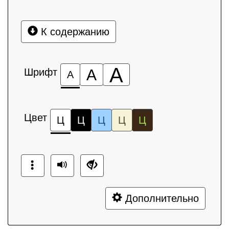
К содержанию
А
Шрифт
А
А
Цвет
Ц
Ц
Ц
Ц
Ц
Дополнительно