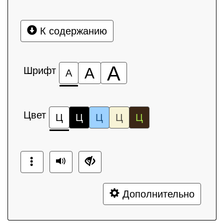
К содержанию
А
Шрифт
А
А
Цвет
Ц
Ц
Ц
Ц
Ц
Дополнительно