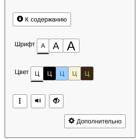
К содержанию
А
Шрифт
А
А
Цвет
Ц
Ц
Ц
Ц
Ц
Дополнительно