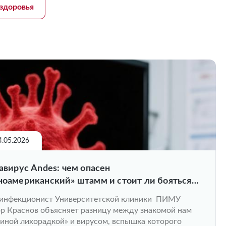
здоровья
4.05.2026
авирус Andes: чем опасен
оамериканский» штамм и стоит ли бояться
в России?
-инфекционист Университетской клиники ПИМУ
р Краснов объясняет разницу между знакомой нам
ной лихорадкой» и вирусом, вспышка которого