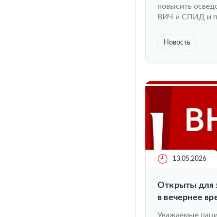
повысить освед
ВИЧ и СПИД и п
Новость
13.05.2026
Открыты для 
в вечернее вр
Уважаемые паци