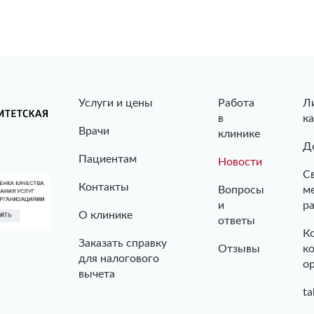
Услуги и цены
Работа
Л
в
к
Врачи
клинике
Д
Пациентам
Новости
С
Контакты
Вопросы
м
и
р
О клинике
ответы
К
Заказать справку
Отзывы
к
для налогового
о
вычета
ta