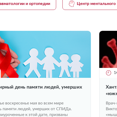
авматологии и ортопедии
Центр ментального 
1
мирный день памяти людей, умерших
Хант
«южн
его 
ье воскресенье мая во всем мире
Врач
ь памяти людей, умерших от СПИДа.
Викто
иуроченные к этой дате, призваны
«мыши