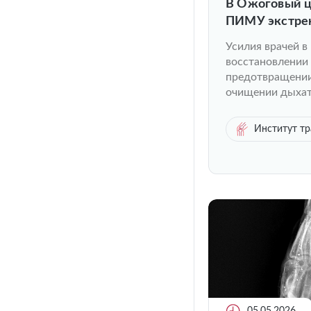
В Ожоговый ц
ПИМУ экстрен
атаке БПЛА в
Усилия врачей в
восстановлении
предотвращени
очищении дыхат
Институт тр