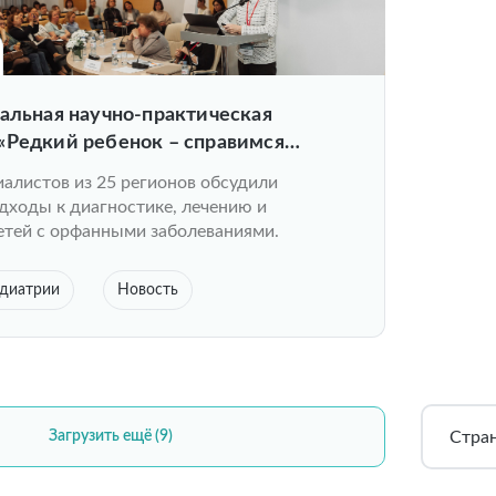
альная научно-практическая
«Редкий ребенок – справимся
ла в Нижнем Новгороде
алистов из 25 регионов обсудили
дходы к диагностике, лечению и
етей с орфанными заболеваниями.
едиатрии
Новость
Стра
Загрузить ещё (9)