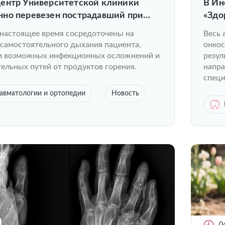
ентр Университетской клиники
В Ин
но перевезен пострадавший при
«Здо
 Чебоксарах
 настоящее время сосредоточены на
Весь 
 самостоятельного дыхания пациента,
онкос
и возможных инфекционных осложнений и
резул
ельных путей от продуктов горения.
напра
специ
авматологии и ортопедии
Новость