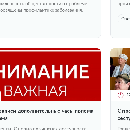
омленность общественности о проблеме
произ
освящены профилактике заболевания.
Стат
1
записи дополнительные часы приема
С пр
емя
сест
енты! С целью повышения доступности
Торже