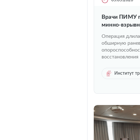
05.05.2026
Врачи ПИМУ п
минно-взрывн
Операция длилас
обширную ранев
опороспособност
восстановления 
Институт тр