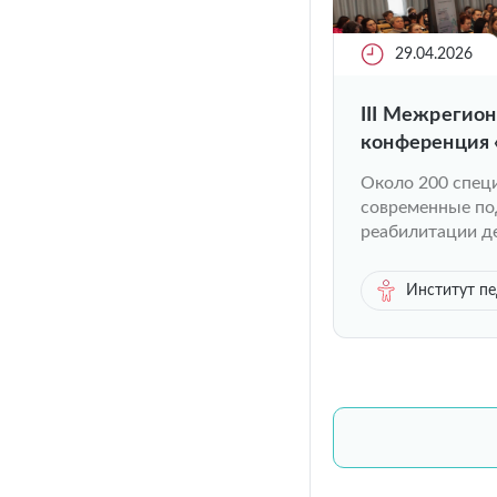
29.04.2026
III Межрегион
конференция 
вместе» прош
Около 200 специ
современные по
реабилитации д
Институт п