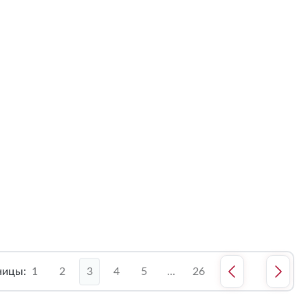
ницы:
1
2
3
4
5
...
26