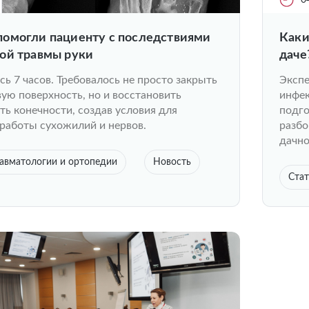
0
омогли пациенту с последствиями
Каки
ой травмы руки
даче
ь 7 часов. Требовалось не просто закрыть
Экспе
ую поверхность, но и восстановить
инфек
ь конечности, создав условия для
подг
работы сухожилий и нервов.
разбо
дачно
авматологии и ортопедии
Новость
Стат