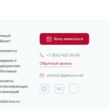
ичный
Хочу записаться
абинет
окументы
+7 (831) 422-20-00
ведения о
Обратный звонок
едицинских
аботниках
uniclinic@pimunn.net
онтакты
онтролирующих
рганизаций
kzdorovo.ru