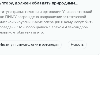
ьптору, должен обладать природным
твом гармонии и пропорций” — врач-
титуте травматологии и ортопедии Университетской
тический хирург Института травматологии и
ки ПИМУ возрождено направление эстетической
педии ПИМУ Александр Миронов
ической хирургии. Какие операции и кому могут быть
роведены? Мы пообщались с врачом Александром
овым, чтобы узнать это.
Институт травматологии и ортопедии
Новость