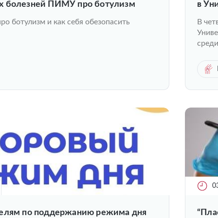
х болезней ПИМУ про ботулизм
в Ун
про ботулизм и как себя обезопасить
В чет
Униве
среди
0
елям по поддержанию режима дня
“Пла