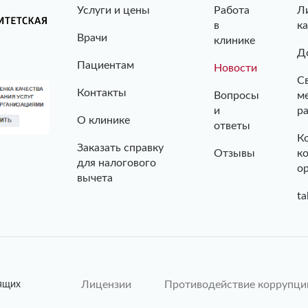
Услуги и цены
Работа
Л
в
к
Врачи
клинике
Д
Пациентам
Новости
С
Контакты
Вопросы
м
и
р
О клинике
ответы
К
Заказать справку
Отзывы
к
для налогового
о
вычета
ta
Лицензии
Противодействие коррупци
ящих