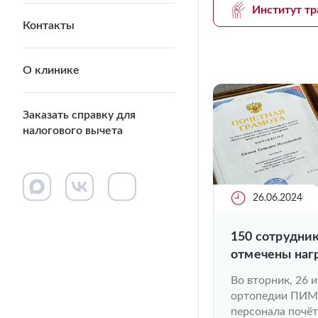
Институт тр
Контакты
О клинике
Заказать справку для
налогового вычета
26.06.2024
150 сотрудни
отмечены наг
работника в 
Во вторник, 26 
ортопедии ПИМУ
персонала почё