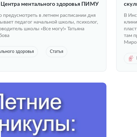
 Центра ментального здоровья ПИМУ
скул
чувс
о предусмотреть в летнем расписании дня
В Инс
плас
зывает педагог начальной школы, психолог,
клини
орто
оводитель школы «Все могу!» Татьяна
пласт
бова
там п
Мирон
льного здоровья
Статья