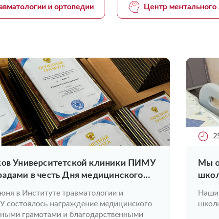
авматологии и ортопедии
Центр ментального 
2
ков Университетской клиники ПИМУ
Мы о
радами в честь Дня медицинского
школ
России
июня в Институте травматологии и
Наши 
 состоялось награждение медицинского
школь
тными грамотами и благодарственными