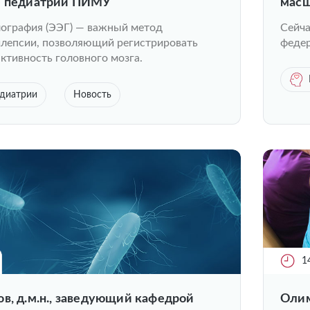
е педиатрии ПИМУ
масш
ография (ЭЭГ) — важный метод
Сейча
илепсии, позволяющий регистрировать
федер
ктивность головного мозга.
едиатрии
Новость
1
в, д.м.н., заведующий кафедрой
Олим