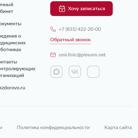
ичный
Хочу записаться
абинет
окументы
+7 (831) 422-20-00
ведения о
Обратный звонок
едицинских
аботниках
uniclinic@pimunn.net
онтакты
онтролирующих
рганизаций
kzdorovo.ru
и
Политика конфиденциальности
Карта сайта