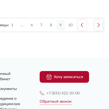
ницы:
1
...
6
7
8
9
10
ичный
Хочу записаться
абинет
окументы
+7 (831) 422-20-00
ведения о
Обратный звонок
едицинских