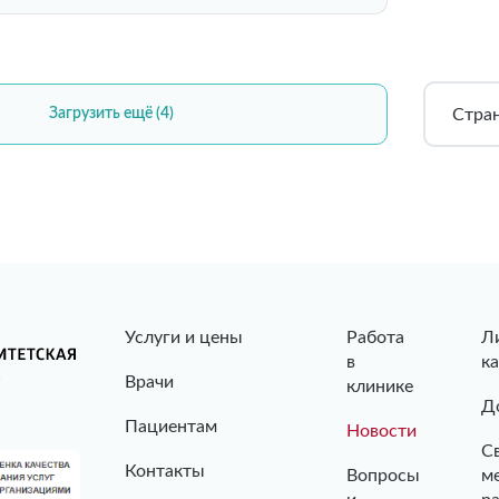
Стра
Загрузить ещё (4)
Услуги и цены
Работа
Л
в
к
Врачи
клинике
Д
Пациентам
Новости
С
Контакты
Вопросы
м