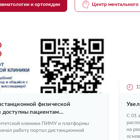
авматологии и ортопедии
Центр ментального 
1
станционной физической
Увел
 доступны пациентам
С 01 
ской клиники ПИМУ
распо
ситетской клиники ПИМУ и платформы
на ре
начал работу портал дистанционной
основ