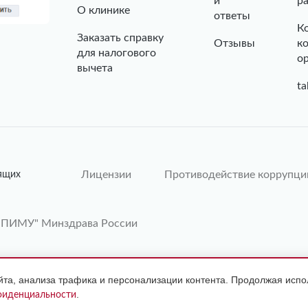
и
р
О клинике
ответы
К
Заказать справку
Отзывы
к
для налогового
о
вычета
ta
Лицензии
Противодействие коррупци
ящих
"ПИМУ" Минздрава России
а, анализа трафика и персонализации контента. Продолжая испол
Я ПРОТИВОПОКАЗАНИЯ НЕОБХОДИМА
.
фиденциальности