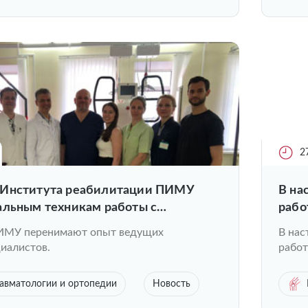
2
 Института реабилитации ПИМУ
В на
альным техникам работы с
рабо
ионными пациентами
ИМУ перенимают опыт ведущих
В нас
иалистов.
работ
авматологии и ортопедии
Новость