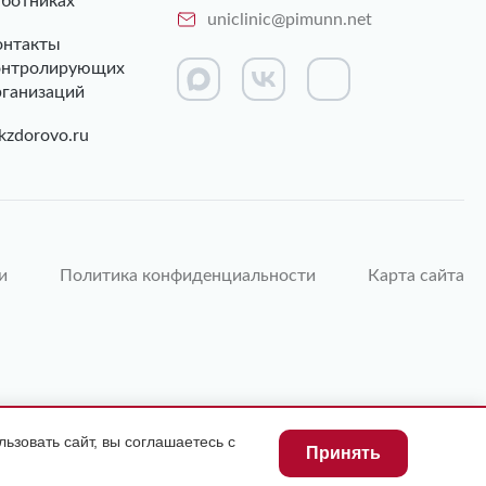
аботниках
uniclinic@pimunn.net
онтакты
онтролирующих
рганизаций
kzdorovo.ru
и
Политика конфиденциальности
Карта сайта
ьзовать сайт, вы соглашаетесь с
Принять
 КОНСУЛЬТАЦИЯ СПЕЦИАЛИСТА