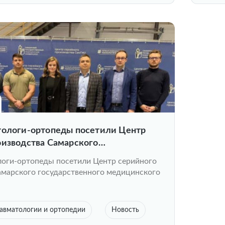
тологи-ортопеды посетили Центр
оизводства Самарского
ного медицинского университета
логи-ортопеды посетили Центр серийного
амарского государственного медицинского
авматологии и ортопедии
Новость