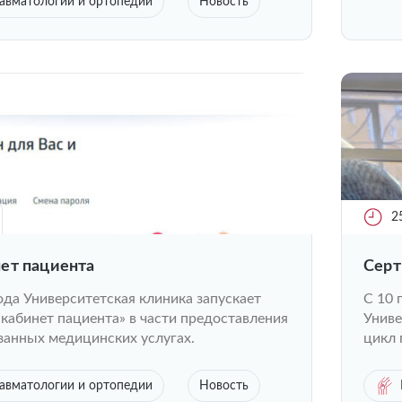
авматологии и ортопедии
Новость
2
ет пациента
Cерт
ода Университетская клиника запускает
С 10 
кабинет пациента» в части предоставления
Униве
занных медицинских услугах.
цикл 
авматологии и ортопедии
Новость