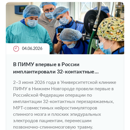
04.06.2026
В ПИМУ впервые в России
имплантировали 32-контактные
нейростимуляторы нового поколения
2–3 июня 2026 года в Университетской клинике
пациентам с травмами и заболеваниями
ПИМУ в Нижнем Новгороде провели первые в
спинного мозга
Российской Федерации операции по
имплантации 32-контактных перезаряжаемых,
МРТ-совместимых нейростимуляторов
спинного мозга и плоских эпидуральных
электродов пациентам, перенесшим
позвоночно-спинномозговую травму.