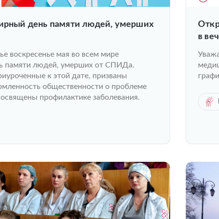
мирный день памяти людей, умерших
Откр
в ве
ье воскресенье мая во всем мире
Уважа
ь памяти людей, умерших от СПИДа.
медиц
иуроченные к этой дате, призваны
графи
омленность общественности о проблеме
освящены профилактике заболевания.