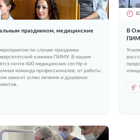
0
альным праздником, медицинские
В Ож
ПИМУ
атак
мероприятие по случаю праздника
Усили
ниверситетской клинике ПИМУ. В нашем
восст
ятся почти 400 медицинских сестёр и
пред
ромная команда профессионалов, от работы
очище
ом зависит успех лечения и душевное
иентов.