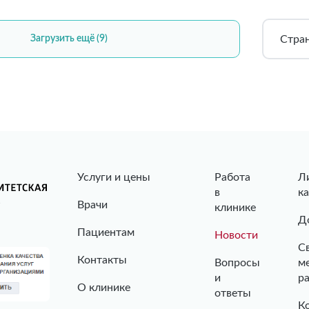
Стра
Загрузить ещё (9)
Услуги и цены
Работа
Л
в
к
Врачи
клинике
Д
Пациентам
Новости
С
Контакты
Вопросы
м
и
р
О клинике
ответы
К