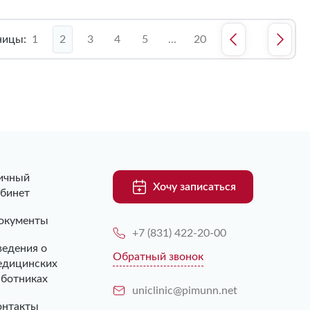
ницы:
1
2
3
4
5
...
20
ичный
Хочу записаться
абинет
окументы
+7 (831) 422-20-00
ведения о
Обратный звонок
едицинских
аботниках
uniclinic@pimunn.net
онтакты