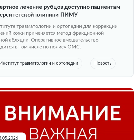
ертное лечение рубцов доступно пациентам
ерситетской клиники ПИМУ
титуте травматологии и ортопедии для коррекции
ений кожи применяется метод фракционной
ной абляции. Оперативное вмешательство
дится в том числе по полису ОМС.
Институт травматологии и ортопедии
Новость
3.05.2026