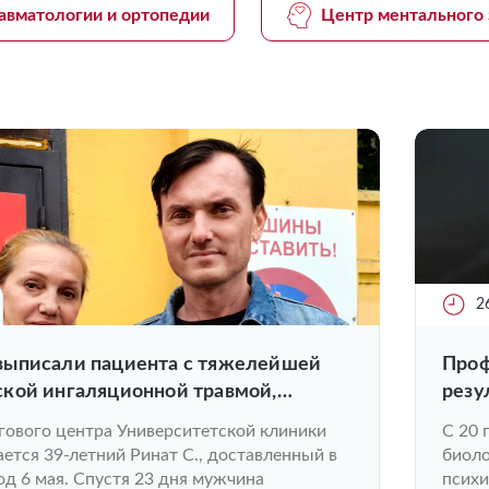
авматологии и ортопедии
Центр ментального 
2
ыписали пациента с тяжелейшей
Проф
кой ингаляционной травмой,
резу
о при атаке БПЛА в Чебоксарах
секц
гового центра Университетской клиники
С 20 
тся 39-летний Ринат С., доставленный в
биоло
д 6 мая. Спустя 23 дня мужчина
психи