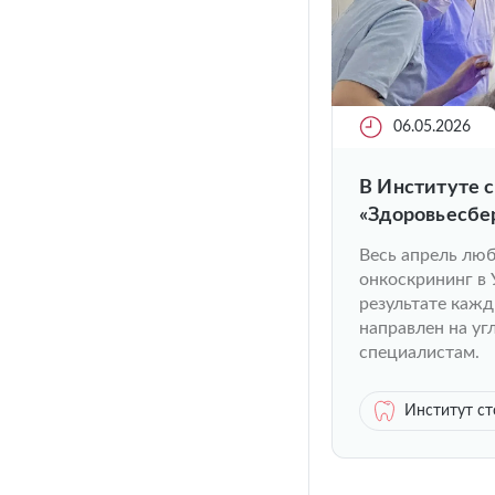
06.05.2026
В Институте 
«Здоровьесбе
Весь апрель лю
онкоскрининг в
результате кажд
направлен на у
специалистам.
Институт с