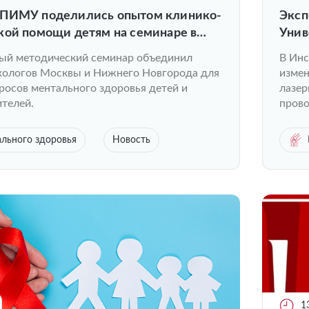
 ПИМУ поделились опытом клинико-
Эксп
кой помощи детям на семинаре в
Унив
й методический семинар объединил
В Инс
ихологов Москвы и Нижнего Новгорода для
измен
росов ментального здоровья детей и
лазер
телей.
прово
льного здоровья
Новость
1