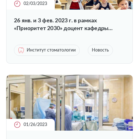
02/03/2023
26 янв. и 3 фев. 2023 г. в рамках
«Приоритет 2030» доцент кафедры
ортопедической стоматологии и
ортодонтии И.В.Вельмакина со
Институт стоматологии
Новость
студентами — волонтерами посетили
школу №141
01/26/2023