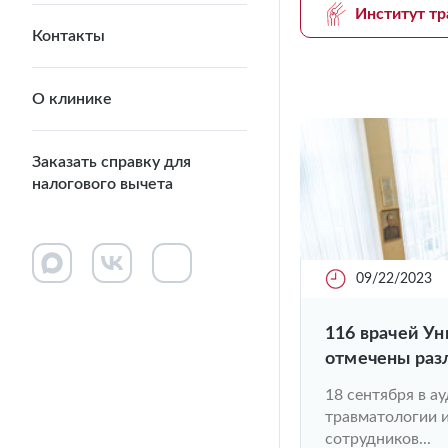
Институт тр
Контакты
О клинике
Заказать справку для
налогового вычета
09/22/2023
116 врачей У
отмечены раз
добросовестн
18 сентября в а
и высшего об
травматологии 
профессионал
сотрудников...