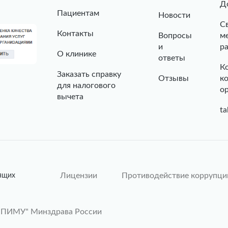
Д
Пациентам
Новости
С
Контакты
Вопросы
м
и
р
О клинике
ответы
К
Заказать справку
Отзывы
к
для налогового
о
вычета
ta
Лицензии
Противодействие коррупци
ящих
"ПИМУ" Минздрава России