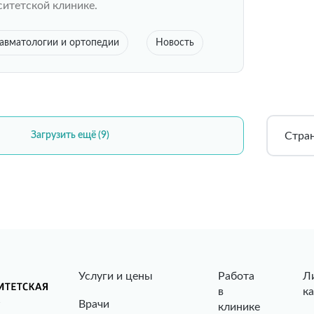
ситетской клинике.
авматологии и ортопедии
Новость
Стра
Загрузить ещё (9)
Услуги и цены
Работа
Л
в
к
Врачи
клинике