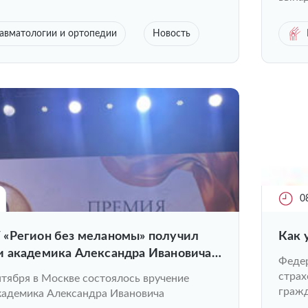
авматологии и ортопедии
Новость
0
«Регион без меланомы» получил
Как 
 академика Александра Ивановича
Федер
страх
нтября в Москве состоялось вручение
гражд
кадемика Александра Ивановича