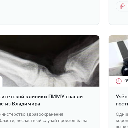
0
ситетской клиники ПИМУ спасли
Учён
е из Владимира
пост
свёр
инистерство здравоохранения
Одним
бласти, несчастный случай произошёл на
корон
выпад