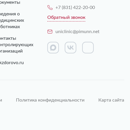
окументы
+7 (831) 422-20-00
ведения о
Обратный звонок
едицинских
аботниках
uniclinic@pimunn.net
онтакты
онтролирующих
рганизаций
kzdorovo.ru
и
Политика конфиденциальности
Карта сайта