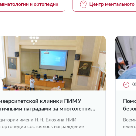
авматологии и ортопедии
Центр ментального 
0
ниверситетской клиники ПИМУ
Помо
личными наградами за многолетний
безо
ый труд в системе здравоохранения
удитории имени Н.Н. Блохина НИИ
Всеми
разования, высокое
и ортопедии состоялось награждение
ежего
ьное мастерство