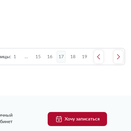
ницы:
1
...
15
16
17
18
19
ичный
Хочу записаться
абинет