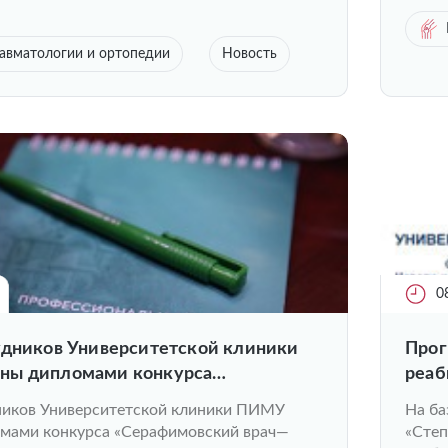
авматологии и ортопедии
Новость
0
удников Университетской клиники
Прог
ны дипломами конкурса
реаб
ий врач—2023»
Унив
ников Университетской клиники ПИМУ
На ба
мами конкурса «Серафимовский врач—
«Степ