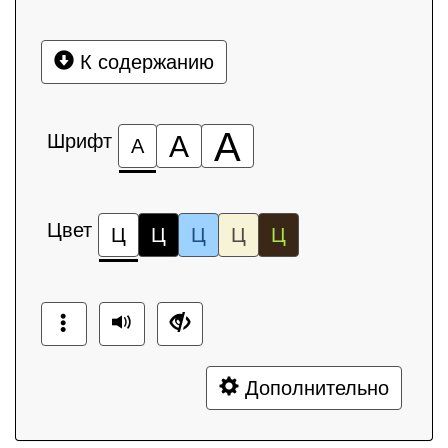
К содержанию
А
Шрифт
А
А
Цвет
Ц
Ц
Ц
Ц
Ц
Дополнительно