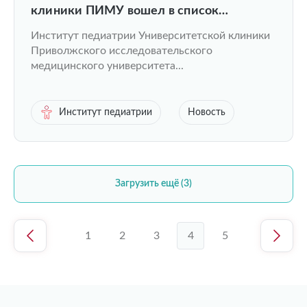
клиники ПИМУ вошел в список
рефференсныхцентров по диагностике и
Институт педиатрии Университетской клиники
лечению орфанных заболеваний у детей
Приволжского исследовательского
медицинского университета...
Институт педиатрии
Новость
Загрузить ещё (3)
1
2
3
4
5