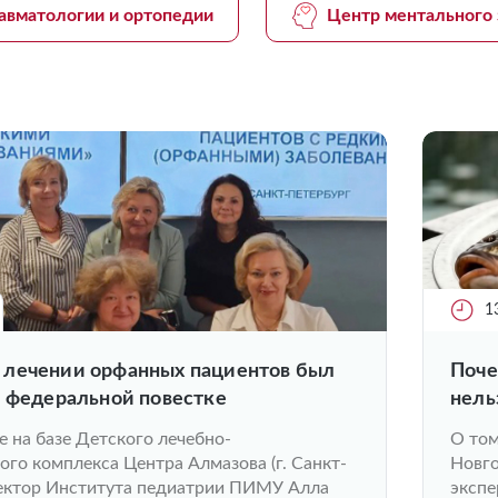
авматологии и ортопедии
Центр ментального 
1
лечении орфанных пациентов был
Поче
в федеральной повестке
нель
е на базе Детского лечебно-
О том
го комплекса Центра Алмазова (г. Санкт-
Новг
ектор Института педиатрии ПИМУ Алла
экспе