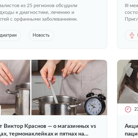
ла в Нижнем Новгороде
алистов из 25 регионов обсудили
III м
дходы к диагностике, лечению и
состо
етей с орфанными заболеваниями.
Пригл
едиатрии
Новость
2
 Виктор Краснов — о магазинных vs
Акция «
х, термонаклейках и пятнах на
паци