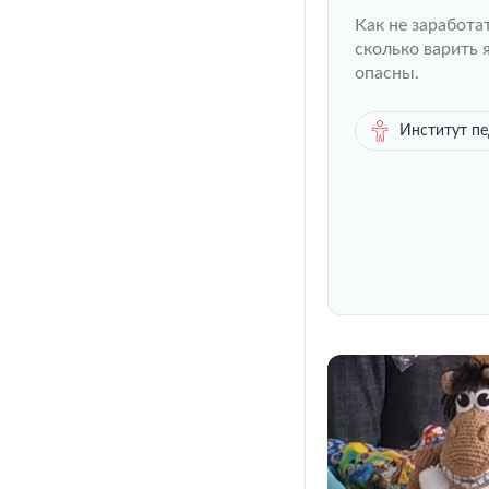
желтке
Как не заработа
сколько варить 
опасны.
Институт п