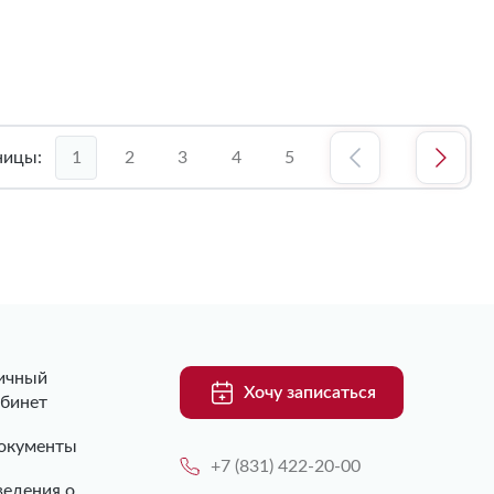
ницы:
1
2
3
4
5
ичный
Хочу записаться
абинет
окументы
+7 (831) 422-20-00
ведения о