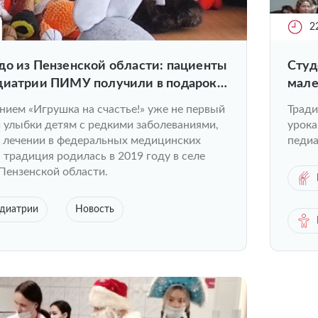
2
до из Пензенской области: пациенты
Студ
диатрии ПИМУ получили в подарок
мале
ой работы
нием «Игрушка на счастье!» уже не первый
Тради
и улыбки детям с редкими заболеваниями,
урока
 лечении в федеральных медицинских
педиа
 традиция родилась в 2019 году в селе
Пензенской области.
едиатрии
Новость