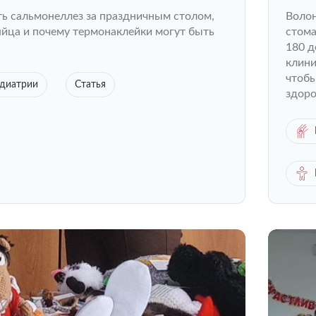
ть сальмонеллез за праздничным столом,
Волон
яйца и почему термонаклейки могут быть
стома
180 д
клини
чтобы
едиатрии
Статья
здоро