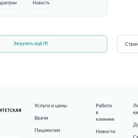
едиатрии
Новость
Стра
Загрузить ещё (9)
Услуги и цены
Работа
Л
в
к
Врачи
клинике
Д
Пациентам
Новости
С