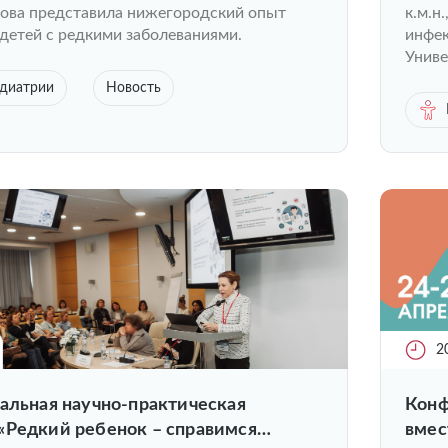
рова представила нижегородский опыт
к.м.н
детей с редкими заболеваниями.
инфек
Униве
едиатрии
Новость
2
альная научно-практическая
Конф
«Редкий ребенок – справимся
вмес