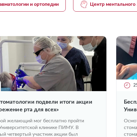
авматологии и ортопедии
Центр ментального 
2
стоматологии подвели итоги акции
Бесп
режение рта для всех»
Унив
бой желающий мог бесплатно пройти
Осмо
 Университетской клинике ПИМУ. В
стома
ый четвертый участник акции был
стома