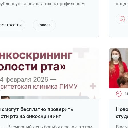
глубленную консультацию к профильным
продл
томатологии
Новость
1
смогут бесплатно проверить
Ново
сти рта на онкоскрининг
студ
детя
г. — Всемирный день борьбы с раком в этом
В рам