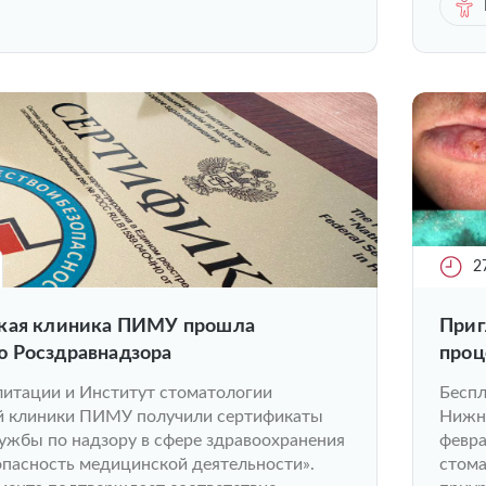
2
кая клиника ПИМУ прошла
Приг
 Росздравнадзора
проц
литации и Институт стоматологии
Беспл
й клиники ПИМУ получили сертификаты
Нижне
ужбы по надзору в сфере здравоохранения
февра
опасность медицинской деятельности».
стом