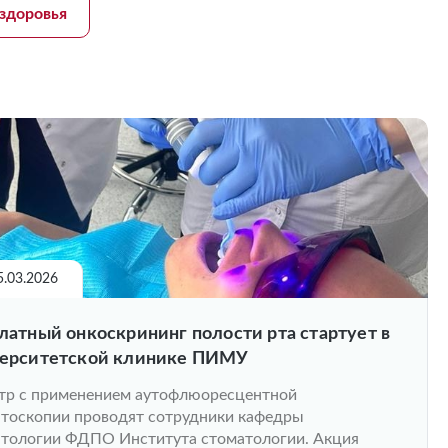
здоровья
5.03.2026
латный онкоскрининг полости рта стартует в
ерситетской клинике ПИМУ
тр с применением аутофлюоресцентной
тоскопии проводят сотрудники кафедры
тологии ФДПО Института стоматологии. Акция