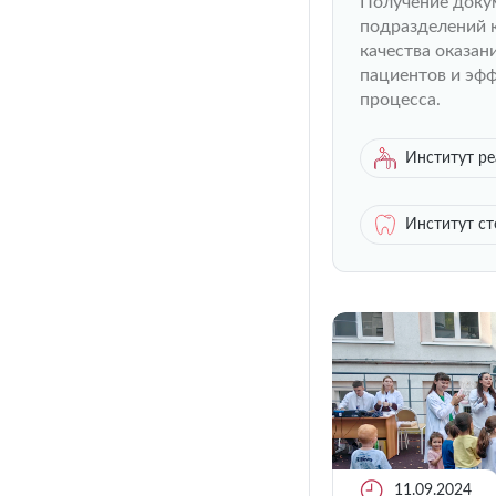
Получение доку
подразделений 
качества оказан
пациентов и эф
процесса.
Институт р
Институт с
11.09.2024