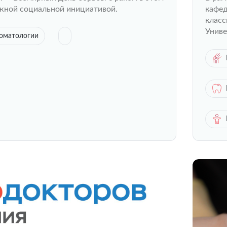
ажной социальной инициативой.
кафед
класс
Униве
томатологии