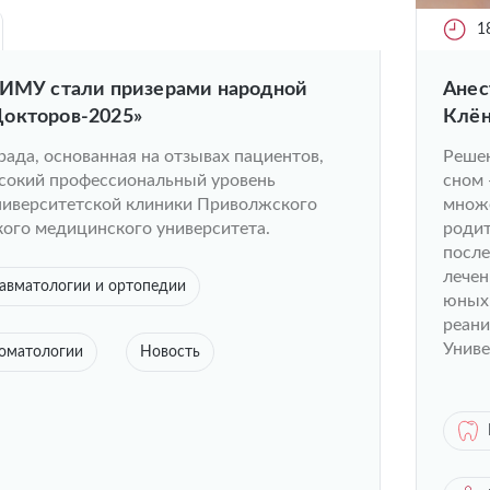
1
ПИМУ стали призерами народной
Анес
окторов-2025»
Клён
наш 
ада, основанная на отзывах пациентов,
Решен
сокий профессиональный уровень
сном 
ниверситетской клиники Приволжского
множе
кого медицинского университета.
родит
после
лечен
авматологии и ортопедии
юных 
реани
Униве
томатологии
Новость