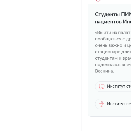
Студенты ПИМ
пациентов Ин
«Выйти из палат
пообщаться с др
очень важно и ц
стационаре дли
студентам и вра
поделилась впе
Веснина.
Институт с
Институт п