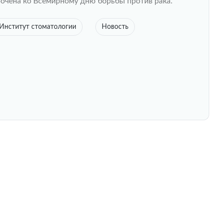
очена ко Всемирному дню борьбы против рака.
Институт стоматологии
Новость