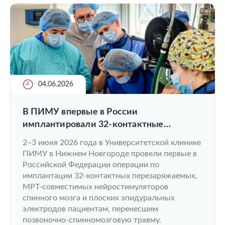
04.06.2026
В ПИМУ впервые в России
имплантировали 32-контактные
нейростимуляторы нового поколения
2–3 июня 2026 года в Университетской клинике
пациентам с травмами и заболеваниями
ПИМУ в Нижнем Новгороде провели первые в
спинного мозга
Российской Федерации операции по
имплантации 32-контактных перезаряжаемых,
МРТ-совместимых нейростимуляторов
спинного мозга и плоских эпидуральных
электродов пациентам, перенесшим
позвоночно-спинномозговую травму.