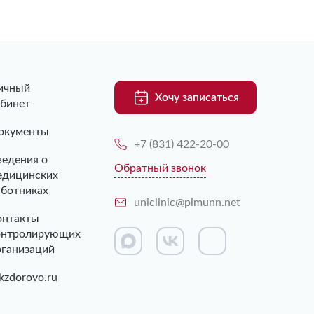
ичный
Хочу записаться
абинет
окументы
+7 (831) 422-20-00
ведения о
Обратный звонок
едицинских
аботниках
uniclinic@pimunn.net
онтакты
онтролирующих
рганизаций
kzdorovo.ru