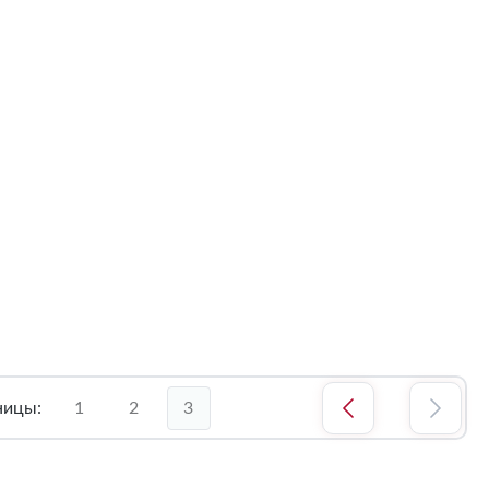
ницы:
1
2
3