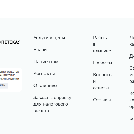
Услуги и цены
Работа
Л
в
к
Врачи
клинике
Д
Пациентам
Новости
С
Контакты
Вопросы
м
и
р
О клинике
ответы
К
Заказать справку
Отзывы
к
для налогового
о
вычета
ta