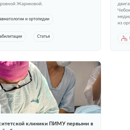
ровной Жариковой.
двига
Чебок
медиц
авматологии и ортопедии
из ор
еабилитации
Статья
ситетской клиники ПИМУ первыми в