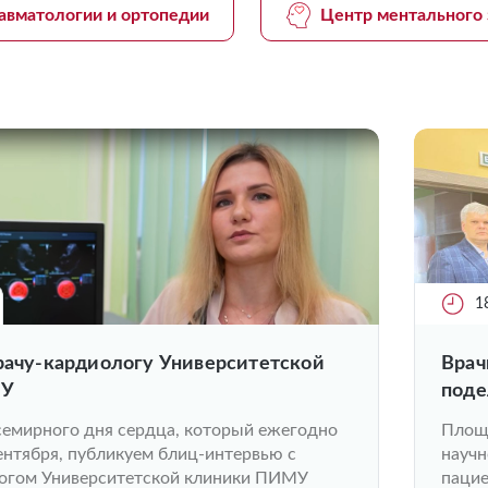
авматологии и ортопедии
Центр ментального 
1
врачу-кардиологу Университетской
Врач
МУ
поде
колл
семирного дня сердца, который ежегодно
Площ
ентября, публикуем блиц-интервью с
научн
огом Университетской клиники ПИМУ
пацие