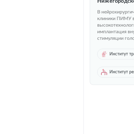
Нижегородско
электроды в 
В нейрохирурги
Паркинсона
клиники ПИМУ в
высокотехнолог
имплантация вн
стимуляции гол
Институт тр
Институт р