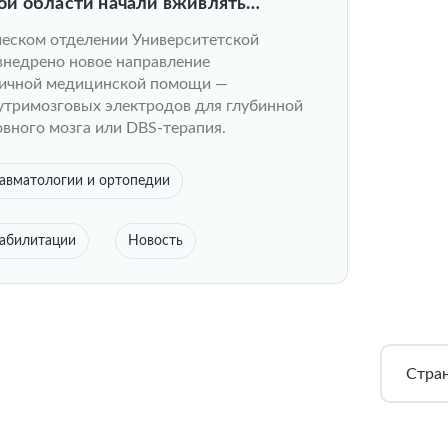
й области начали вживлять
головной мозг пациентам с болезнью
ческом отделении Университетской
недрено новое направление
ичной медицинской помощи —
утримозговых электродов для глубинной
овного мозга или DBS-терапия.
авматологии и ортопедии
еабилитации
Новость
Стра