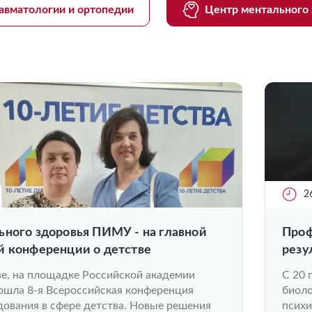
авматологии и ортопедии
Центр ментального 
2
ьного здоровья ПИМУ - на главной
Проф
й конференции о детстве
резу
секц
ве, на площадке Российской академии
С 20 
ошла 8-я Всероссийская конференция
биоло
ования в сфере детства. Новые решения
психи