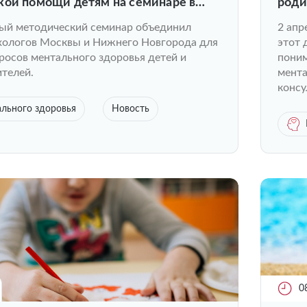
кой помощи детям на семинаре в
роди
й методический семинар объединил
2 апр
ихологов Москвы и Нижнего Новгорода для
этот 
росов ментального здоровья детей и
поним
телей.
мента
консу
льного здоровья
Новость
0