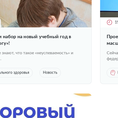
1
 набор на новый учебный год в
Прое
гу»!
масш
 знают, что такое «неуспеваемость» и
Сейча
.
федер
льного здоровья
Новость