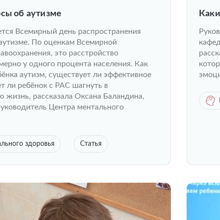
осы об аутизме
Каки
ется Всемирный день распространения
Руков
аутизме. По оценкам Всемирной
кафед
авоохранения, это расстройство
расск
мерно у одного процента населения. Как
котор
ебёнка аутизм, существует ли эффективное
эмоци
т ли ребёнок с РАС шагнуть в
 жизнь, рассказала Оксана Баландина,
руководитель Центра ментального
.
льного здоровья
Статья