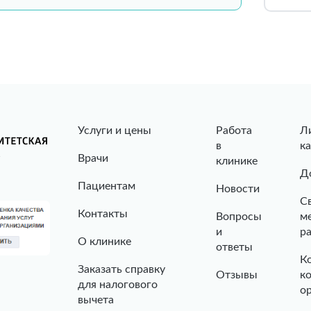
Услуги и цены
Работа
Л
в
к
Врачи
клинике
Д
Пациентам
Новости
С
Контакты
Вопросы
м
и
р
О клинике
ответы
К
Заказать справку
Отзывы
к
для налогового
о
вычета