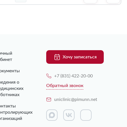
ичный
Хочу записаться
абинет
окументы
+7 (831) 422-20-00
ведения о
Обратный звонок
едицинских
аботниках
uniclinic@pimunn.net
онтакты
онтролирующих
рганизаций