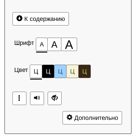
К содержанию
А
Шрифт
А
А
Цвет
Ц
Ц
Ц
Ц
Ц
Дополнительно